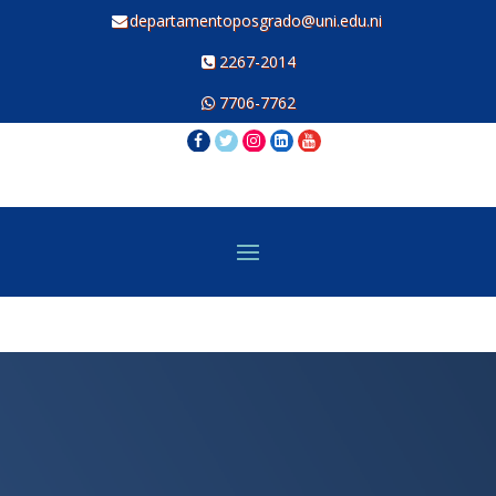
departamentoposgrado@uni.edu.ni
2267-2014
7706-7762